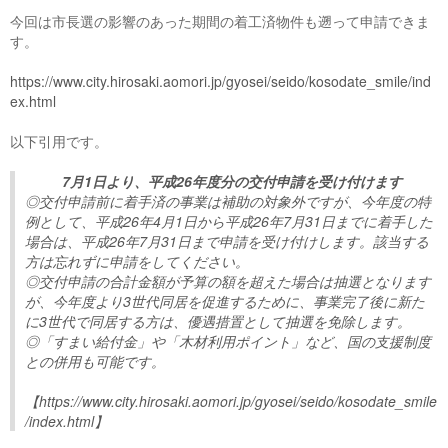
今回は市長選の影響のあった期間の着工済物件も遡って申請できま
す。
https://www.city.hirosaki.aomori.jp/gyosei/seido/kosodate_smile/ind
ex.html
以下引用です。
7月1日より、平成26年度分の交付申請を受け付けます
◎交付申請前に着手済の事業は補助の対象外ですが、今年度の特
例として、平成26年4月1日から平成26年7月31日までに着手した
場合は、平成26年7月31日まで申請を受け付けします。該当する
方は忘れずに申請をしてください。
◎交付申請の合計金額が予算の額を超えた場合は抽選となります
が、今年度より3世代同居を促進するために、事業完了後に新た
に3世代で同居する方は、優遇措置として抽選を免除します。
◎「すまい給付金」や「木材利用ポイント」など、国の支援制度
との併用も可能です。
【https://www.city.hirosaki.aomori.jp/gyosei/seido/kosodate_smile
/index.html】